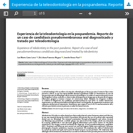
Experiencia de la teleodontología en la pospandemia. Reporte de un caso de candidiasis pseudomembranosa oral diagnosticado y tratado por teleodontología