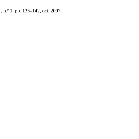
T
, n.º 1, pp. 135–142, oct. 2007.