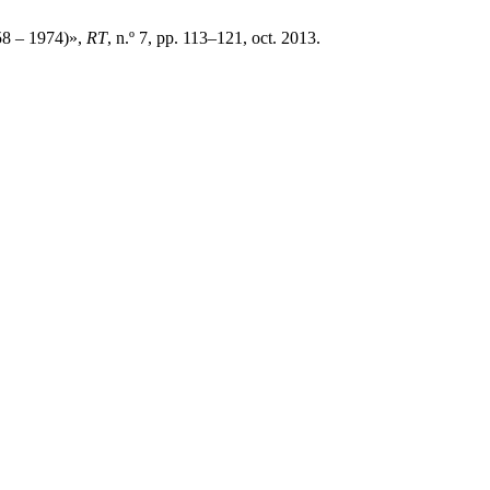
958 – 1974)»,
RT
, n.º 7, pp. 113–121, oct. 2013.