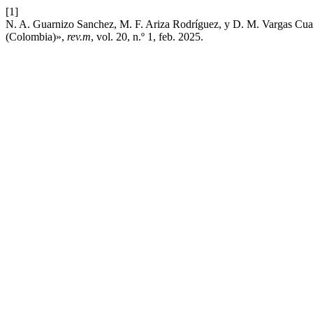
[1]
N. A. Guarnizo Sanchez, M. F. Ariza Rodríguez, y D. M. Vargas Cuaran
(Colombia)»,
rev.m
, vol. 20, n.º 1, feb. 2025.