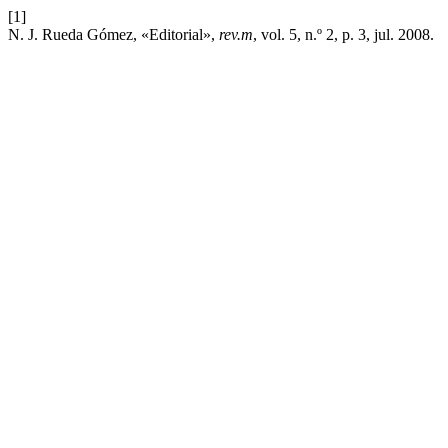
[1]
N. J. Rueda Gómez, «Editorial»,
rev.m
, vol. 5, n.º 2, p. 3, jul. 2008.