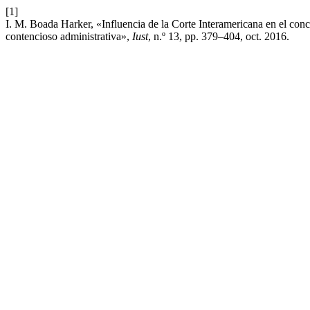
[1]
I. M. Boada Harker, «Influencia de la Corte Interamericana en el conce
contencioso administrativa»,
Iust
, n.º 13, pp. 379–404, oct. 2016.