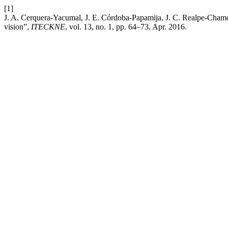
[1]
J. A. Cerquera-Yacumal, J. E. Córdoba-Papamija, J. C. Realpe-Chamo
vision”,
ITECKNE
, vol. 13, no. 1, pp. 64–73, Apr. 2016.